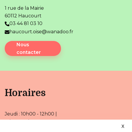
1 rue de la Mairie
60112 Haucourt
03 44 81 03 10
haucourt.oise@wanadoo.fr
Nous
contacter
Horaires
Jeudi : 10h00 - 12h00 |
13h00 - 19h00
X