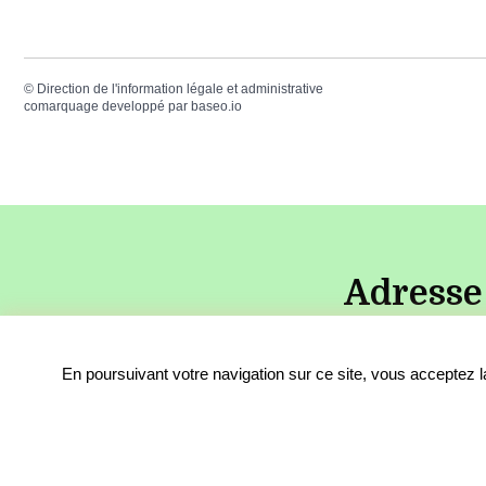
©
Direction de l'information légale et administrative
comarquage developpé par
baseo.io
Adresse
1 rue de la Mairi
En poursuivant votre navigation sur ce site, vous acceptez la
60112 Haucourt
03 44 81 03 10
haucourt.ois