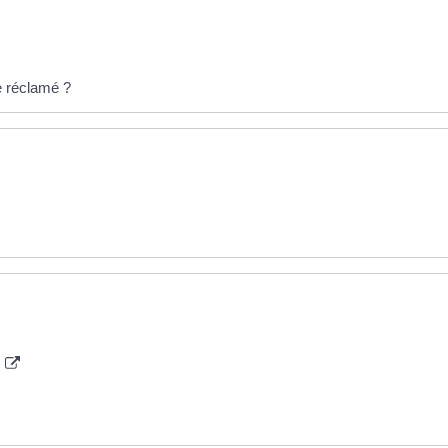
e réclamé ?
e