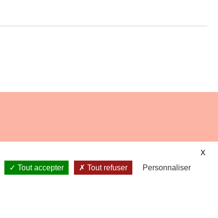
X
00 - 19h00
Tout accepter
Tout refuser
Personnaliser
•
•
•
les
Plan du site
Propulsé par l'Adico