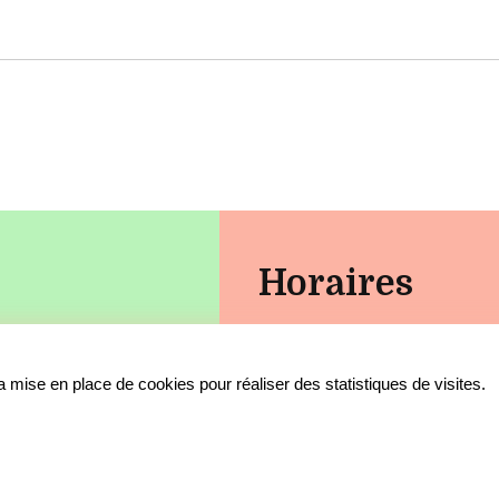
Horaires
Jeudi : 10h00 - 12h00 | 13h
e
 mise en place de cookies pour réaliser des statistiques de visites.
•
•
Accessibilité
Aide
Mentions léga
Service Sécurisé
e@wanadoo.fr